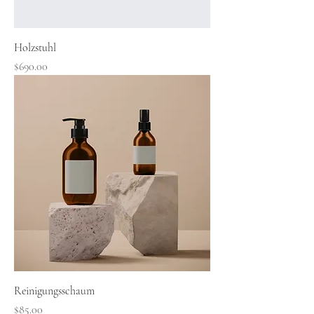
Holzstuhl
Preis
$690.00
Reinigungsschaum
Preis
$85.00