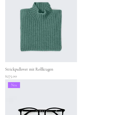
Strickpullover mit Rollkragen
Preis
$275.00
Neu