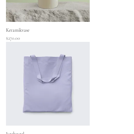
Keramikvase
Preis
$270.00