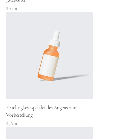
Jutebeutel
Preis
$20.00
Feuchtigkeitsspendendes Augenserum -
Vorbestellung
Preis
$56.00