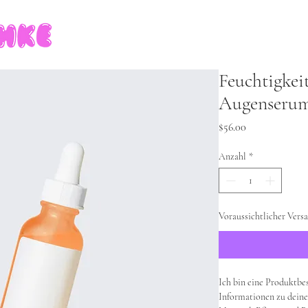
Home
Work
Abou
Feuchtigkei
Augenserum 
Preis
$56.00
Anzahl
*
Voraussichtlicher Vers
Ich bin eine Produktbe
Informationen zu deine